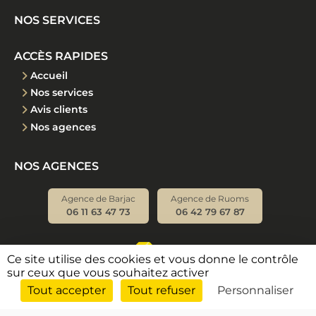
NOS SERVICES
ACCÈS RAPIDES
Accueil
Nos services
Avis clients
Nos agences
NOS AGENCES
Agence de Barjac
Agence de Ruoms
06 11 63 47 73
06 42 79 67 87
Ce site utilise des cookies et vous donne le contrôle
sur ceux que vous souhaitez activer
Tout accepter
Tout refuser
Personnaliser
© 2026 Renaissance Immobilier •
Mentions légales
•
Nos
honoraires