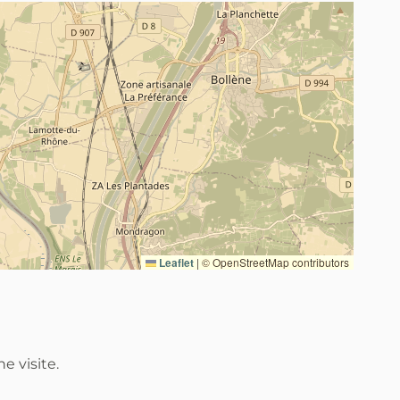
Leaflet
|
© OpenStreetMap contributors
e visite.