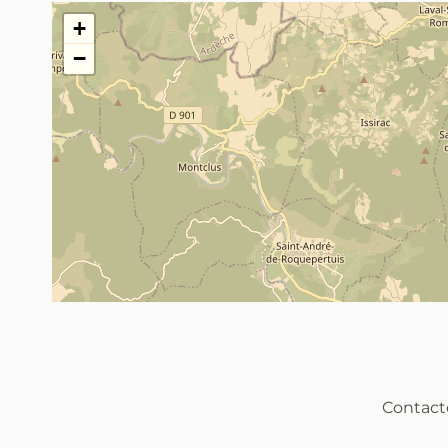
Saint-Paulet-de-Caisson (30130)
+
−
Contacte