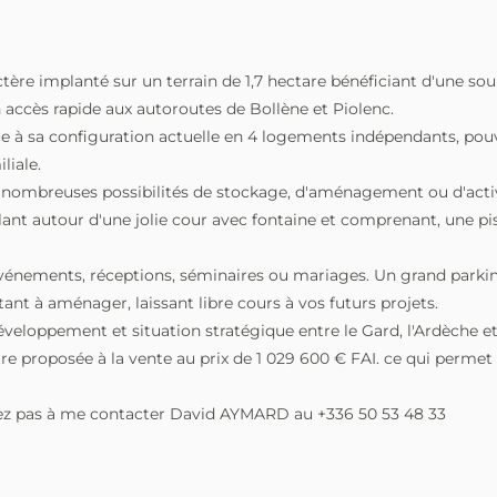
tère implanté sur un terrain de 1,7 hectare bénéficiant d'une sou
accès rapide aux autoroutes de Bollène et Piolenc.
râce à sa configuration actuelle en 4 logements indépendants, pou
liale.
de nombreuses possibilités de stockage, d'aménagement ou d'act
iculant autour d'une jolie cour avec fontaine et comprenant, une
événements, réceptions, séminaires ou mariages. Un grand parking
nt à aménager, laissant libre cours à vos futurs projets.
 développement et situation stratégique entre le Gard, l'Ardèche 
re proposée à la vente au prix de 1 029 600 € FAI. ce qui permet 
itez pas à me contacter David AYMARD au +336 50 53 48 33