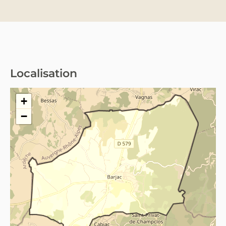
Localisation
St jean de maruejols et a (30430)
+
−